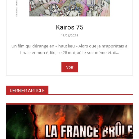
Kairos 75
18/06/2026
Un film qui dérange en « haut lieu » Alors que je m’apprêtais à
finaliser mon édito, ce 28 mai, où le soir même était...
Voir
DERNIER ARTICLE