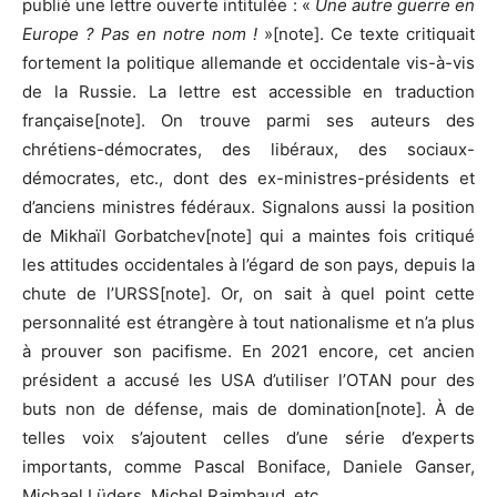
publié une lettre ouverte intitulée : «
Une autre guerre en
Europe ? Pas en notre nom !
»[note]. Ce texte critiquait
fortement la politique allemande et occidentale vis-à-vis
de la Russie. La lettre est accessible en traduction
française[note]. On trouve parmi ses auteurs des
chrétiens-démocrates, des libéraux, des sociaux-
démocrates, etc., dont des ex-ministres-présidents et
d’anciens ministres fédéraux. Signalons aussi la position
de Mikhaïl Gorbatchev[note] qui a maintes fois critiqué
les attitudes occidentales à l’égard de son pays, depuis la
chute de l’URSS[note]. Or, on sait à quel point cette
personnalité est étrangère à tout nationalisme et n’a plus
à prouver son pacifisme. En 2021 encore, cet ancien
président a accusé les USA d’utiliser l’OTAN pour des
buts non de défense, mais de domination[note]. À de
telles voix s’ajoutent celles d’une série d’experts
importants, comme Pascal Boniface, Daniele Ganser,
Michael Lüders, Michel Raimbaud, etc.