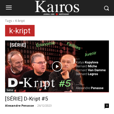
Tags
K-kript
k-kript
Série
[SÉRIE] D-Kript #5
Alexandre Penasse
-
26/12/2023
0