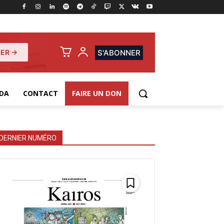
ER →
S'ABONNER
DA
CONTACT
FAIRE UN DON
DERNIER NUMÉRO