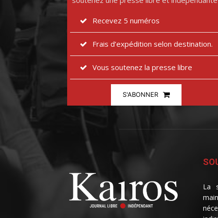
soutenez une presse libre et indépendante
Recevez 5 numéros
Frais d’expédition selon destination.
Vous soutenez la presse libre
S'ABONNER
SOU
La s
main
néce