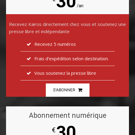
30
/an
Recevez Kairos directement chez vous et soutenez une
presse libre et indépendante
Recevez 5 numéros
Frais d’expédition selon destination.
Vous soutenez la presse libre
S'ABONNER
Abonnement numérique
30
€