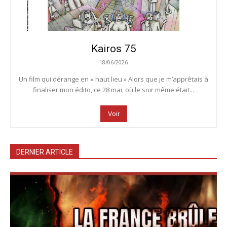
Kairos 75
18/06/2026
Un film qui dérange en « haut lieu » Alors que je m’apprêtais à
finaliser mon édito, ce 28 mai, où le soir même était...
Voir
DERNIER ARTICLE