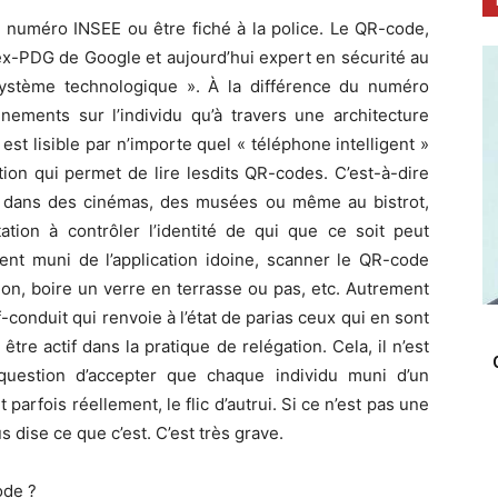
n numéro INSEE ou être fiché à la police. Le QR-code,
l’ex-PDG de Google et aujourd’hui expert en sécurité au
système technologique ». À la différence du numéro
ments sur l’individu qu’à travers une architecture
st lisible par n’importe quel « téléphone intelligent »
tion qui permet de lire lesdits QR-codes. C’est-à-dire
, dans des cinémas, des musées ou même au bistrot,
tion à contrôler l’identité de qui que ce soit peut
ent muni de l’application idoine, scanner le QR-code
non, boire un verre en terrasse ou pas, etc. Autrement
onduit qui renvoie à l’état de parias ceux qui en sont
être actif dans la pratique de relégation. Cela, il n’est
 question d’accepter que chaque individu muni d’un
 parfois réellement, le flic d’autrui. Si ce n’est pas une
us dise ce que c’est. C’est très grave.
ode ?