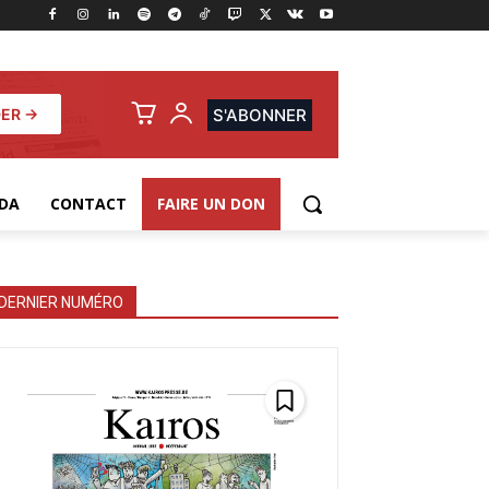
ER →
S'ABONNER
DA
CONTACT
FAIRE UN DON
DERNIER NUMÉRO