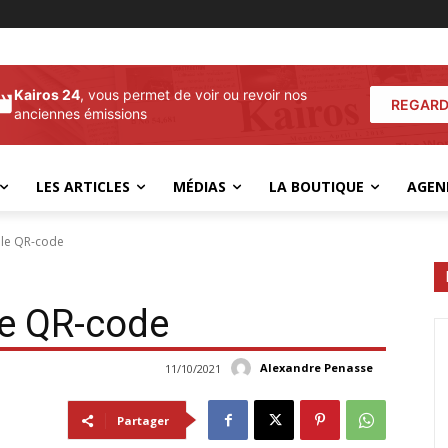
Kairos 24
, vous permet de voir ou revoir nos
REGARD
anciennes émissions
LES ARTICLES
MÉDIAS
LA BOUTIQUE
AGEN
 le QR-code
le QR-code
Alexandre Penasse
11/10/2021
Partager