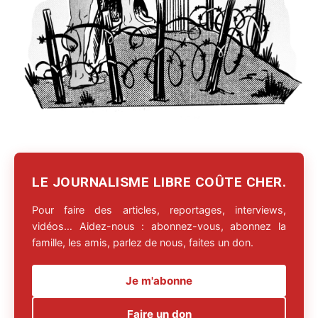
LE JOURNALISME LIBRE COÛTE CHER.
Pour faire des articles, reportages, interviews,
vidéos… Aidez-nous : abonnez-vous, abonnez la
famille, les amis, parlez de nous, faites un don.
Je m'abonne
Faire un don