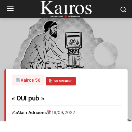
Kairos 56
SOMMAIRE
« OUI pub »
✍️
Alain Adriaens
16/09/2022