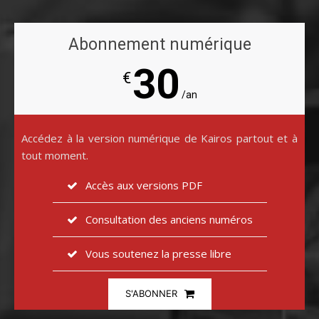
Abonnement numérique
30
€
/an
Accédez à la version numérique de Kairos partout et à
tout moment.
Accès aux versions PDF
Consultation des anciens numéros
Vous soutenez la presse libre
S'ABONNER