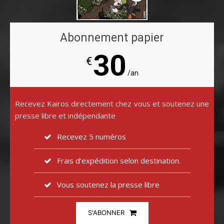
Abonnement papier
30
€
/an
Recevez Kairos directement chez vous et soutenez une
presse libre et indépendante
Recevez 5 numéros
Frais d’expédition selon destination.
Vous soutenez la presse libre
S'ABONNER