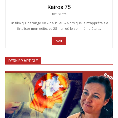
Kairos 75
18/06/2026
Un film qui dérange en « haut lieu » Alors que je m’apprêtais à
finaliser mon édito, ce 28 mai, où le soir même était...
Voir
DERNIER ARTICLE