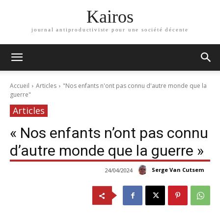
Kairos
journal antiproductiviste pour une société décente
Accueil
Articles
"Nos enfants n'ont pas connu d'autre monde que la
guerre"
Articles
« Nos enfants n’ont pas connu
d’autre monde que la guerre »
Serge Van Cutsem
24/04/2024