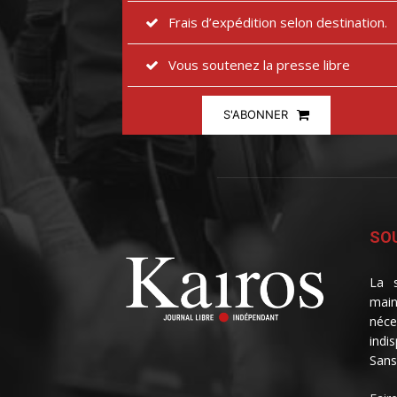
Frais d’expédition selon destination.
Vous soutenez la presse libre
S'ABONNER
SOU
La s
main
néce
indi
Sans