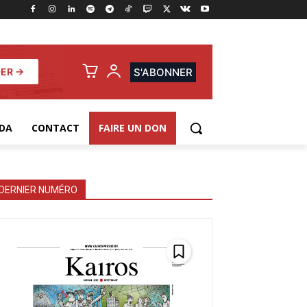
ER →
S'ABONNER
DA
CONTACT
FAIRE UN DON
DERNIER NUMÉRO