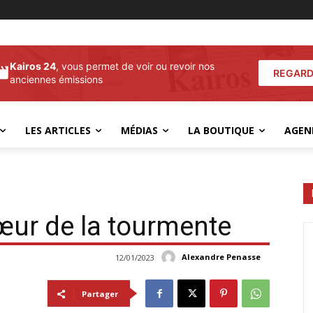
Kairos 24
, vous permet de voir ou revoir nos
REGARD
anciennes émissions
LES ARTICLES
MÉDIAS
LA BOUTIQUE
AGEN
œur de la tourmente
Alexandre Penasse
12/01/2023
Partager