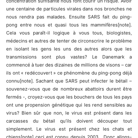
concentration suffisante nous font courir un risque. Avoir
une centaine de particules virales dans nos bronches ne
nous rendra pas malades. Ensuite SARS fait du ping-
pong entre nous et quasi tous les mammifères[note].
Cela vous paraît-il logique à vous tous, biologistes,
médecins et autres de tenter de circonscrire le problème
en isolant les gens les uns des autres alors que les
transmissions sont plus vastes? Le Danemark a
commencé à tuer des dizaines de millions de visons – car
ils ont « redécouvert » ce phénomène du ping-pong déjà
connu[note]. Sachant que SARS peut infecter le bétail –
souvenez-vous que de nombreux abattoirs durent être
fermés -, croyez-vous que les bouchers de tous les pays
ont une propension génétique qui les rend sensibles au
virus? Bien sûr que non, le virus est présent dans les
carcasses du bétail qu’ils doivent découper tout
simplement. Le virus est présent chez les chats et
chiens[note] ceci est connu depuis 2003 . Donc allons-