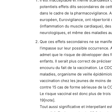
Il est inacceptable et même scandaleux q
potentiels effets dits secondaires de cet
dans le cadre de la pharmacovigilance. 
européen, Eurovigilance, ont répertorié
(inflammation du muscle cardiaque), des
neurologiques, et même des maladies a
Que ces effets secondaires ne se manifes
l’impasse sur leur possible occurrence. A c
admet que le risque de développer des f
enfants. Il serait plus correct de préciser
encouru du fait de la vaccination. Le CD
maladies, organisme de veille épidémiolog
vaccination chez les jeunes de moins de 
contre 15 cas de forme sérieuse de la C
Le risque vaccinal est donc plus de trois
19[note].
Tout aussi significative et interpellant es