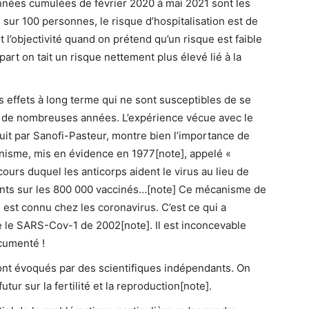
onnées cumulées de février 2020 à mai 2021 sont les
, sur 100 personnes, le risque d’hospitalisation est de
t l’objectivité quand on prétend qu’un risque est faible
 part on tait un risque nettement plus élevé lié à la
s effets à long terme qui ne sont susceptibles de se
e de nombreuses années. L’expérience vécue avec le
uit par Sanofi-Pasteur, montre bien l’importance de
nisme, mis en évidence en 1977[note], appelé «
 cours duquel les anticorps aident le virus au lieu de
nfants sur les 800 000 vaccinés…[note] Ce mécanisme de
ps est connu chez les coronavirus. C’est ce qui a
 le SARS-Cov-1 de 2002[note]. Il est inconcevable
cumenté !
sont évoqués par des scientifiques indépendants. On
tur sur la fertilité et la reproduction[note].