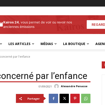
Kairos 24
, vous permet de voir ou revoir nos
REGARD
anciennes émissions
LES ARTICLES
MÉDIAS
LA BOUTIQUE
AGEN
 concerné par l'enfance
concerné par l’enfance
Alexandre Penasse
01/09/2021
Partager