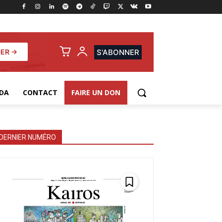
ER →
S'ABONNER
DA
CONTACT
FAIRE UN DON
DERNIER NUMÉRO