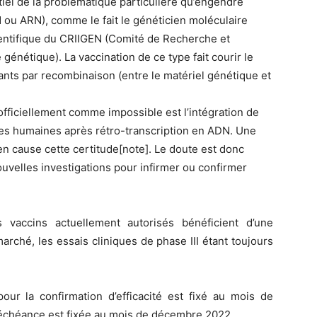
ntiel de la problématique particulière qu’engendre
N ou ARN), comme le fait le généticien moléculaire
ientifique du CRIIGEN (Comité de Recherche et
génétique). La vaccination de ce type fait courir le
ants par recombinaison (entre le matériel génétique et
officiellement comme impossible est l’intégration de
les humaines après rétro-transcription en ADN. Une
en cause cette certitude[note]. Le doute est donc
ouvelles investigations pour infirmer ou confirmer
s vaccins actuellement autorisés bénéficient d’une
arché, les essais cliniques de phase III étant toujours
pour la confirmation d’efficacité est fixé au mois de
’échéance est fixée au mois de décembre 2022.