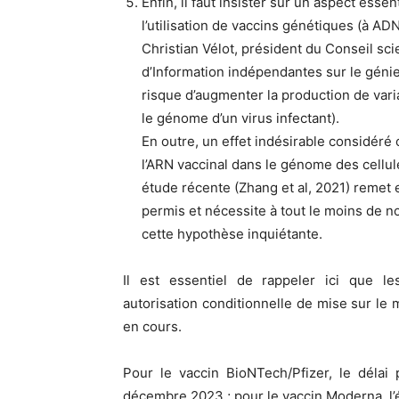
Enfin, il faut insister sur un aspect esse
l’utilisation de vaccins génétiques (à AD
Christian Vélot, président du Conseil sc
d’Information indépendantes sur le génie 
risque d’augmenter la production de vari
le génome d’un virus infectant).
En outre, un effet indésirable considéré 
l’ARN vaccinal dans le génome des cellu
étude récente (Zhang et al, 2021) remet 
permis et nécessite à tout le moins de n
cette hypothèse inquiétante.
Il est essentiel de rappeler ici que le
autorisation conditionnelle de mise sur le m
en cours.
Pour le vaccin BioNTech/Pfizer, le délai 
décembre 2023 ; pour le vaccin Moderna, l