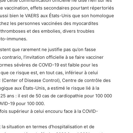
ue cette communication officielle ne dise rien sur les
te vaccination, effets secondaires pourtant répertoriés
Aussi bien le VAERS aux États-Unis que son homologue
 chez les personnes vaccinées des myocardites
 thromboses et des embolies, divers troubles
uto-immunes.
tent que rarement ne justifie pas qu’on fasse
ontrario, l’invitation officielle à se faire vacciner
ormes sévères de COVID-19 est faible pour les
 que ce risque est, en tout cas, inférieur à celui
C (Center of Disease Control), Centre de contrôle des
ique aux États-Unis, a estimé le risque lié à la
25 ans : il est de 50 cas de cardiopathie pour 100 000
OVID-19 pour 100 000.
 fois supérieur à celui encouru face à la COVID-
t la situation en termes d’hospitalisation et de