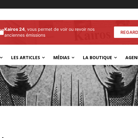
Kairos 24
, vous permet de voir ou revoir nos
REGARD
anciennes émissions
LES ARTICLES
MÉDIAS
LA BOUTIQUE
AGEN