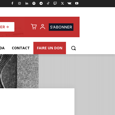
ER →
S'ABONNER
DA
CONTACT
FAIRE UN DON