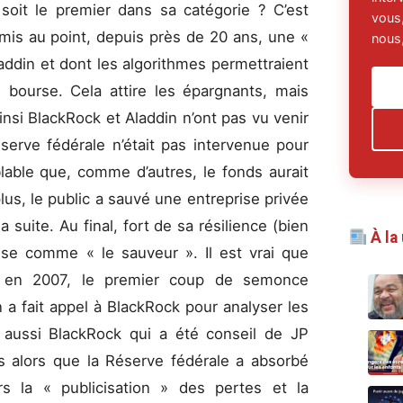
soit le premier dans sa catégorie ? C’est
vous,
mis au point, depuis près de 20 ans, une «
nous,
Aladdin et dont les algorithmes permettraient
e bourse. Cela attire les épargnants, mais
insi BlackRock et Aladdin n’ont pas vu venir
éserve fédérale n’était pas intervenue pour
blable que, comme d’autres, le fonds aurait
us, le public a sauvé une entreprise privée
 suite. Au final, fort de sa résilience (bien
À la
rise comme « le sauveur ». Il est vrai que
te en 2007, le premier coup de semonce
on a fait appel à BlackRock pour analyser les
 aussi BlackRock qui a été conseil de JP
ns alors que la Réserve fédérale a absorbé
rs la « publicisation » des pertes et la