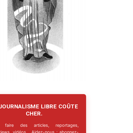
 JOURNALISME LIBRE COÛTE
CHER.
 faire des articles, reportages,
rviews, vidéos… Aidez-nous : abonnez-