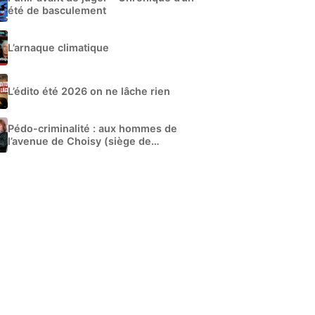
été de basculement
L’arnaque climatique
L’édito été 2026 on ne lâche rien
Pédo-criminalité : aux hommes de
l’avenue de Choisy (siège de
Libération)