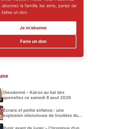
 abonnez la famille, les amis, parlez de
 faites un don.
Je m'abonne
Faire un don
 une
Dieudonné – Kairos au bal des
quenelles ce samedi 8 aout 2026
Écrans et petite enfance : une
explosion silencieuse de troubles du
développement
Punir avant de juger – Chronique d’un