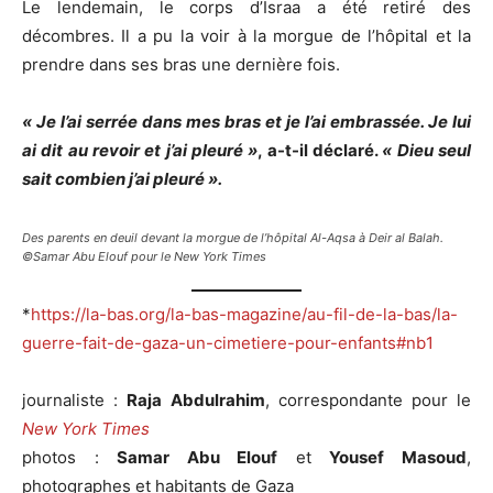
Le lendemain, le corps d’Israa a été retiré des
décombres. Il a pu la voir à la morgue de l’hôpital et la
prendre dans ses bras une dernière fois.
« Je l’ai serrée dans mes bras et je l’ai embrassée. Je lui
ai dit au revoir et j’ai pleuré »
, a-t-il déclaré.
« Dieu seul
sait combien j’ai pleuré ».
Des parents en deuil devant la morgue de l’hôpital Al-Aqsa à Deir al Balah.
©Samar Abu Elouf pour le New York Times
*
https://la-bas.org/la-bas-magazine/au-fil-de-la-bas/la-
guerre-fait-de-gaza-un-cimetiere-pour-enfants#nb1
journaliste :
Raja Abdulrahim
, correspondante pour le
New York Times
photos :
Samar Abu Elouf
et
Yousef Masoud
,
photographes et habitants de Gaza