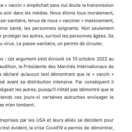
e « vaccin » empêchait sans nul doute la transmission
 au soir dans les médias. Nous étions tous moralement,
sse-sanitaire, tenus de nous « vacciner » massivement,
onne santé, les personnels soignants. Non seulement
 protéger les autres, surtout les personnes âgées. Se
 du virus. Le passe-sanitaire, un permis de circuler.
aux : cet argument s’est écroulé ce 10 octobre 2022 au
audition, la Présidente des Marchés Internationaux de
 a déclaré qu’aucun test démontrant que le « vaccin »
isé avant sa distribution intensive. Par conséquent il
tégeait les autres, puisqu’il n’était pas démontré que le
’entends ces jours-ci certaines autruches envisager le
ras m’en tombent.
prises par les USA et leurs alliés se décident pour
c’est évident, la crise Covid19 a permis de démontrer,