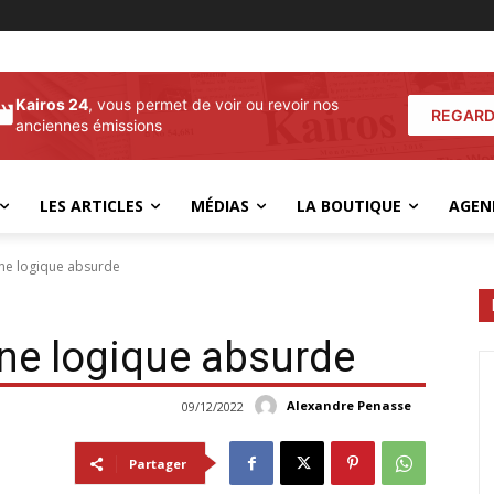
Kairos 24
, vous permet de voir ou revoir nos
REGARD
anciennes émissions
LES ARTICLES
MÉDIAS
LA BOUTIQUE
AGEN
une logique absurde
ne logique absurde
Alexandre Penasse
09/12/2022
Partager