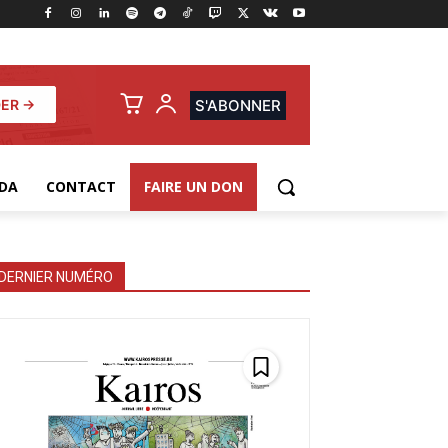
ER →
S'ABONNER
DA
CONTACT
FAIRE UN DON
DERNIER NUMÉRO