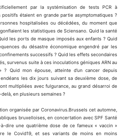
ificiellement par la systémisation de tests PCR à
és positifs étaient en grande partie asymptomatiques ?
personnes hospitalisées ou décédées, du moment que
s gonflaient les statistiques de Sciensano. Quid la santé
 Quid les ports de masque imposés aux enfants ? Quid
nséquences du désastre économique engendré par les
 confinements successifs ? Quid les effets secondaires
s, survenus suite à ces inoculations géniques ARN au
 » ? Quid mon épouse, atteinte d’un cancer depuis
endéans les dix jours suivant sa deuxième dose, de
ont multipliées avec fulgurance, au grand désarroi de
u-delà, en plusieurs semaines ?
otion organisée par Coronavirus.Brussels cet automne,
ubliques bruxelloises, en concertation avec SPF Santé
st-à-dire une quatrième dose de ce fameux « vaccin »
tre le Covid19, et ses variants de moins en moins