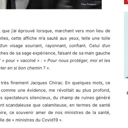
t, que j’ai éprouvé lorsque, marchant vers mon lieu de
les, cette affiche m’a sauté aux yeux, telle une toile
d’un visage souriant, rayonnant, confiant. Celui d’un
iches de sa sage expérience, faisant de sa main gauche
 V » pour «
vacciné » :
«
Pour nous protéger, moi et les
êter en si bon chemin ? ».
it très finement Jacques Chirac. En quelques mots, ce
 comme une évidence, me révoltait au plus profond,
res spectateurs silencieux, du champ de ruines généré
tant scandaleuse que calamiteuse, en termes de santé
re, ce souvenir amer de nos ministres de la santé,
lle de « ministres du Covid19 ».