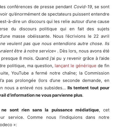
 des conférences de presse pendant
Covid-19
, se sont
savoir qu’énormément de spectateurs puissent entendre
est-à-dire un discours qui les relie autour d’une cause
erse du discours politique qui en fait des sujets
une masse obéissante. Nous l’écrivions le 22 avril
s ne veulent pas que nous entendions autre chose. Ils
vraient être à notre service
« . Dès lors, nous avons été
presque 8 mois. Quand j’ai pu y revenir grâce à l’aide
dre politique, ma question,
lançant le générique
de fin
Ensuite, YouTube a fermé notre chaîne; la Commission
l’a pas prolongée (lors d’une seconde demande, en
 on nous a enlevé nos subsides…
Ils tentent tout pour
avail d’information ne vous parvienne plus
.
s ne sont rien sans la puissance médiatique
, cet
eur service. Comme nous l’indiquions dans notre
Codeco »: