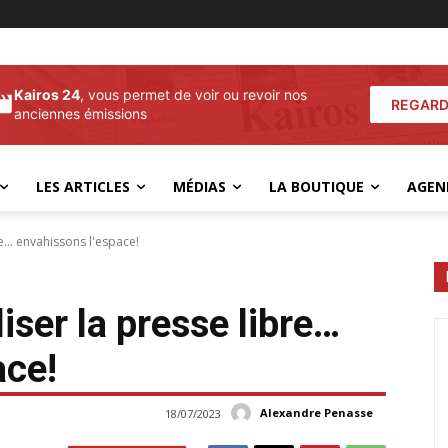
Kairos 24
, vous permet de voir ou revoir nos
REGARD
anciennes émissions
LES ARTICLES
MÉDIAS
LA BOUTIQUE
AGEN
re... envahissons l'espace!
liser la presse libre…
ace!
Alexandre Penasse
18/07/2023