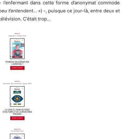
e – l’enfermant dans cette forme d’anonymat commode
 peu t’entenden
t… ») -, puisque ce jour-là, entre deux et
télévision. C’était trop…