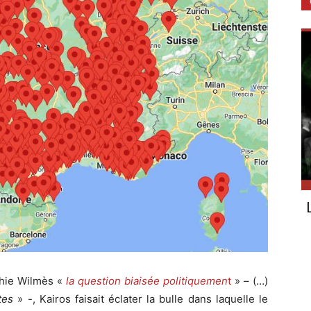
ophie Wilmès «
la question
biaisée politiquemen
t
» – (…)
tes
» -, Kairos faisait éclater la bulle dans laquelle le