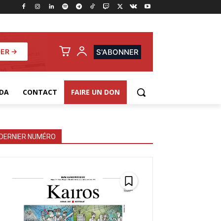
ER →
S'ABONNER
DA
CONTACT
FAIRE UN DON
DERNIER NUMÉRO