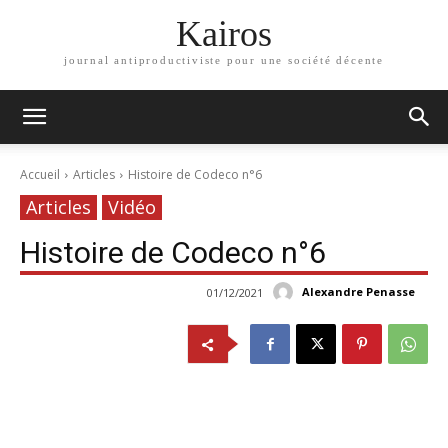
Kairos
journal antiproductiviste pour une société décente
Accueil
Articles
Histoire de Codeco n°6
Articles
Vidéo
Histoire de Codeco n°6
Alexandre Penasse
01/12/2021