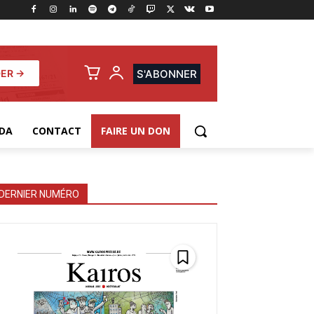
ER →
S'ABONNER
DA
CONTACT
FAIRE UN DON
DERNIER NUMÉRO