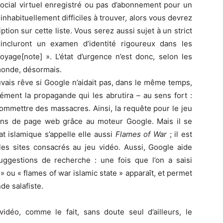
 social virtuel enregistré ou pas d’abonnement pour un
 inhabituellement difficiles à trouver, alors vous devrez
tion sur cette liste. Vous serez aussi sujet à un strict
incluront un examen d’identité rigoureux dans les
oyage[note] ». L’état d’urgence n’est donc, selon les
 monde, désormais.
uvais rêve si Google n’aidait pas, dans le même temps,
sément la propagande qui les abrutira – au sens fort :
commettre des massacres. Ainsi, la requête pour le jeu
ons de page web grâce au moteur Google. Mais il se
at islamique s’appelle elle aussi
Flames of War
; il est
 les sites consacrés au jeu vidéo. Aussi, Google aide
suggestions de recherche : une fois que l’on a saisi
 » ou « flames of war islamic state » apparaît, et permet
de salafiste.
 vidéo, comme le fait, sans doute seul d’ailleurs, le