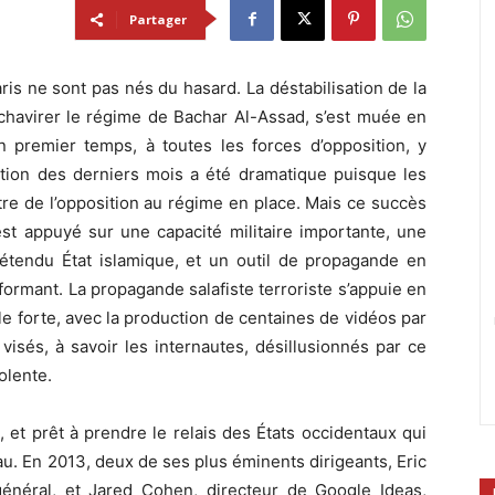
Partager
is ne sont pas nés du hasard. La déstabilisation de la
 chavirer le régime de Bachar Al-Assad, s’est muée en
n premier temps, à toutes les forces d’opposition, y
lution des derniers mois a été dramatique puisque les
tre de l’opposition au régime en place. Mais ce succès
’est appuyé sur une capacité militaire importante, une
tendu État islamique, et un outil de propagande en
formant. La propagande salafiste terroriste s’appuie en
lle forte, avec la production de centaines de vidéos par
visés, à savoir les internautes, désillusionnés par ce
olente.
 et prêt à prendre le relais des États occidentaux qui
. En 2013, deux de ses plus éminents dirigeants, Eric
général, et Jared Cohen, directeur de Google Ideas,