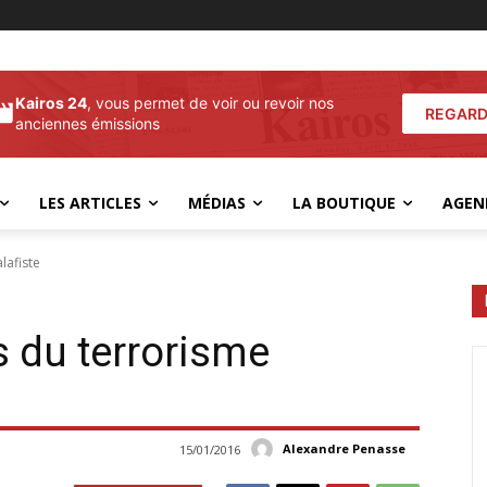
Kairos 24
, vous permet de voir ou revoir nos
REGARD
anciennes émissions
LES ARTICLES
MÉDIAS
LA BOUTIQUE
AGEN
lafiste
 du terrorisme
Alexandre Penasse
15/01/2016