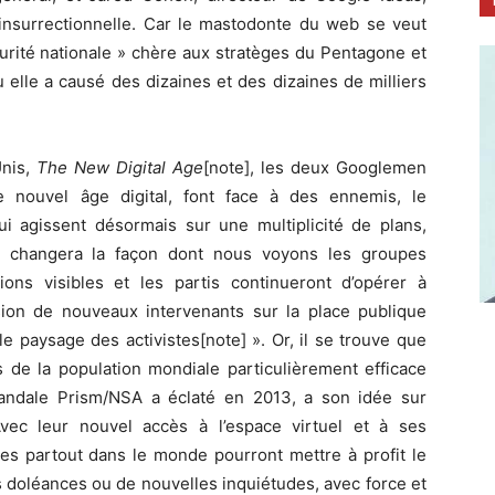
e-insurrectionnelle. Car le mastodonte du web se veut
curité nationale » chère aux stratèges du Pentagone et
 elle a causé des dizaines et des dizaines de milliers
Unis,
The New Digital Age
[note], les deux Googlemen
le nouvel âge digital, font face à des ennemis, le
qui agissent désormais sur une multiplicité de plans,
té changera la façon dont nous voyons les groupes
tions visibles et les partis continueront d’opérer à
usion de nouveaux intervenants sur la place publique
e paysage des activistes[note] ». Or, il se trouve que
s de la population mondiale particulièrement efficace
ndale Prism/NSA a éclaté en 2013, a son idée sur
Avec leur nouvel accès à l’espace virtuel et à ses
es partout dans le monde pourront mettre à profit le
 doléances ou de nouvelles inquiétudes, avec force et