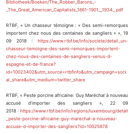
Bibliotheek/Boeken/The_Robber_Barons_-
_The_Great_American_Capitalists_1861-1901__1934_.pdf
RTBF, « Un chasseur témoigne : « Des semi-remorques
importent chez nous des centaines de sangliers » », 19
09 2018 :
https://www.rtbf.be/info/societe/detail_un-
chasseur-temoigne-des-semi-remorques-importent-
chez-nous-des-centaines-de-sangliers-venus-d-
espagne-et-de-france?
id=10023402&utm_source=rtbfinfo&utm_campaign=soci
al_share&utm_medium=twitter_share
RTBF, « Peste porcine africaine: Guy Maréchal à nouveau
accusé d’importer des sangliers », 22 09
2018 :
https://www.rtbf.be/info/regions/luxembourg/detail
_peste-porcine-africaine-guy-marechal-a-nouveau-
accuse-d-importer-des-sangliers?id=10025878