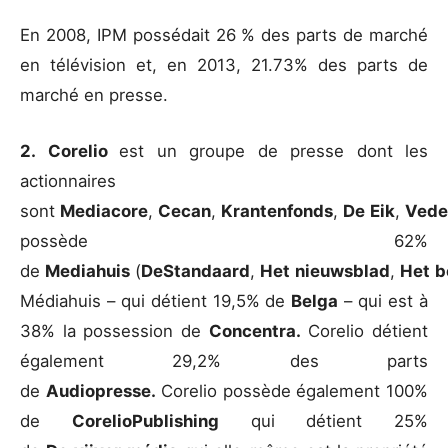
En 2008, IPM possédait 26 % des parts de marché
en télévision et, en 2013, 21.73% des parts de
marché en presse.
2. Corelio
est un groupe de presse dont les
actionnaires
sont
Mediacore
,
Cecan
,
Krantenfonds
,
De
Eik
,
Vede
possède 62%
de
Mediahuis
(
De
Standaard
,
Het
nieuwsblad
,
Het
b
Médiahuis – qui détient 19,5% de
Belga
– qui est à
38% la possession de
Concentra.
Corelio détient
également 29,2% des parts
de
Audiopresse.
Corelio possède également 100%
de
Corelio
Publishing
qui détient 25%