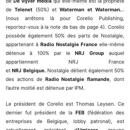
de
De
vijver
média
qui elle-même est la propriété
de
Telenet
(50%) et
Waterman
et
Waterman.
..
(nous arrêtons là pour Corelio Publishing,
reportez-vous à la note de bas de page 4). Corelio
possède également 50% des parts de Nostalgie,
appartenant à
Radio
Nostalgie
France
elle-même
détenue à 100% par le
NRJ
Group
auquel
appartiennent NRJ France
et
NRJ
Belgique.
Nostalgie détient également 50%
des actions de
Radio
Nostalgie
flamande
, dont
l’autre moitié est détenue par IPM.
Le président de Corelio est Thomas Leysen. Ce
dernier fut président de la
FEB
(fédération des
entreprises de Belgique, lobby patronal), est
actuellement président d’
Umicore
, groupe