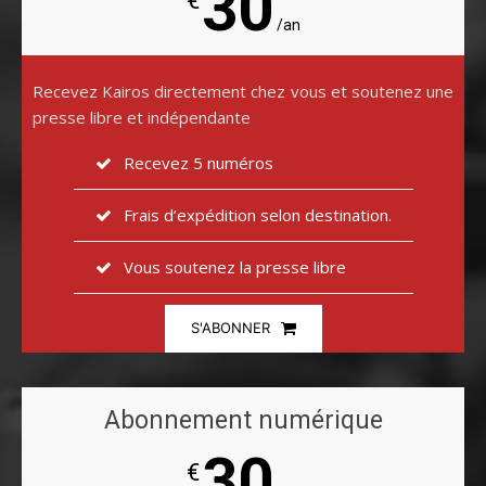
30
€
/an
Recevez Kairos directement chez vous et soutenez une
presse libre et indépendante
Recevez 5 numéros
Frais d’expédition selon destination.
Vous soutenez la presse libre
S'ABONNER
Abonnement numérique
30
€