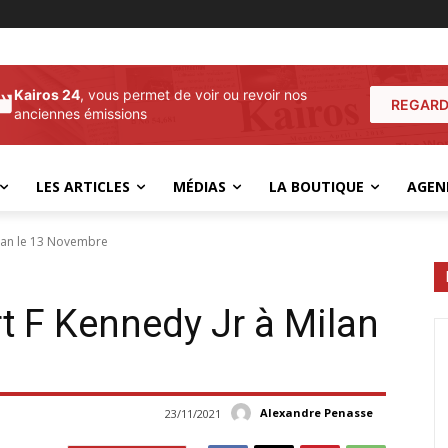
Kairos 24
, vous permet de voir ou revoir nos
REGARD
anciennes émissions
LES ARTICLES
MÉDIAS
LA BOUTIQUE
AGEN
ilan le 13 Novembre
t F Kennedy Jr à Milan
Alexandre Penasse
23/11/2021