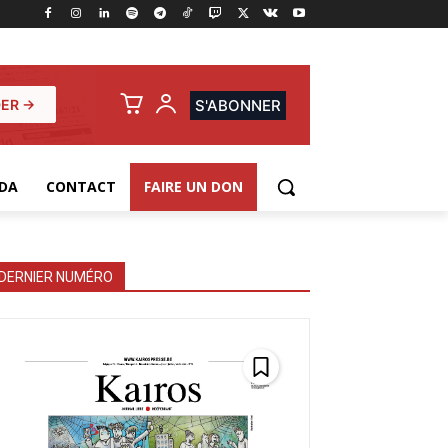
ER →
S'ABONNER
DA
CONTACT
FAIRE UN DON
DERNIER NUMÉRO