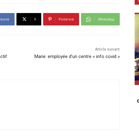
ebook
X
Pinterest
WhatsApp
Article suivant
ctif
Marie: employée d’un centre « info covid »