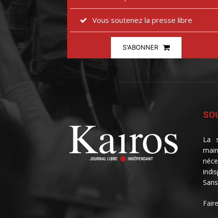
Vous soutenez la presse libre
S'ABONNER
SOU
La s
main
néce
indi
Sans
Fair