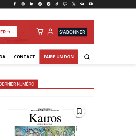
ER →
S'ABONNER
DA
CONTACT
FAIRE UN DON
DERNIER NUMÉRO