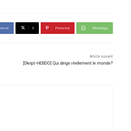
ebook
X
Pinterest
WhatsApp
Article suivant
[Dkript-HEBDO] Qui dirige réellement le monde?