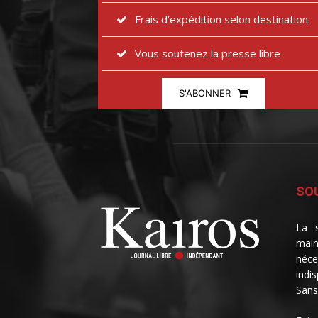
Frais d’expédition selon destination.
Vous soutenez la presse libre
S'ABONNER
SOU
La s
main
néce
indi
Sans