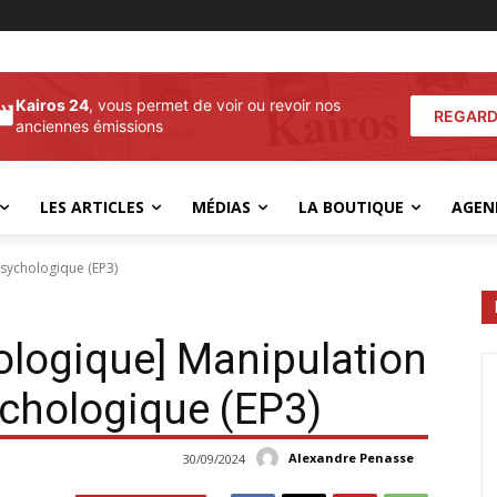
Kairos 24
, vous permet de voir ou revoir nos
REGARD
anciennes émissions
LES ARTICLES
MÉDIAS
LA BOUTIQUE
AGEN
sychologique (EP3)
ologique] Manipulation
chologique (EP3)
Alexandre Penasse
30/09/2024