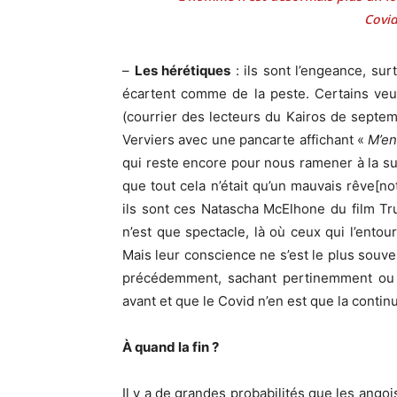
Covid
–
Les hérétiques
: ils sont l’engeance, sur
écartent comme de la peste. Certains veu
(courrier des lecteurs du Kairos de septe
Verviers avec une pancarte affichant «
M’en
qui reste encore pour nous ramener à la surf
que tout cela n’était qu’un mauvais rêve[n
ils sont ces Natascha McElhone du film Tr
n’est que spectacle, là où ceux qui l’ento
Mais leur conscience ne s’est le plus souven
précédemment, sachant pertinemment ou 
avant et que le Covid n’en est que la continu
À quand la fin ?
Il y a de grandes probabilités que les angoi