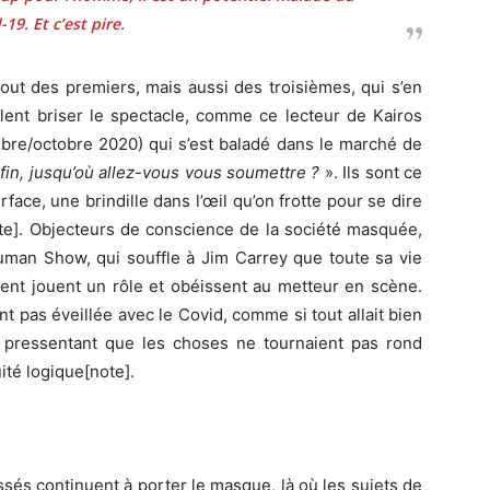
-19. Et c’est pire.
tout des premiers, mais aussi des troisièmes, qui s’en
lent briser le spectacle, comme ce lecteur de Kairos
mbre/octobre 2020) qui s’est baladé dans le marché de
fin, jusqu’où allez-vous vous soumettre ?
». Ils sont ce
ace, une brindille dans l’œil qu’on frotte pour se dire
ote]. Objecteurs de conscience de la société masquée,
uman Show, qui souffle à Jim Carrey que toute sa vie
urent jouent un rôle et obéissent au metteur en scène.
t pas éveillée avec le Covid, comme si tout allait bien
pressentant que les choses ne tournaient pas rond
ité logique[note].
ssés continuent à porter le masque, là où les sujets de