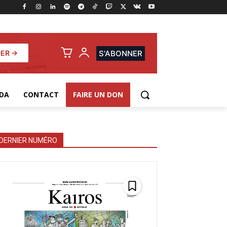
ER →
S'ABONNER
DA
CONTACT
FAIRE UN DON
DERNIER NUMÉRO