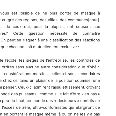
l vous est loisible de ne plus porter de masque à
ant au gré des régions, des villes, des communes[note].
ns de ceux qui, pour la plupart, ont souscrit aux
tales? Cette question nécessite de connaître
 On peut se risquer à une classification des réactions
s que chacune soit mutuellement exclusive :
e l’école, les sièges de l’entreprise, les contrôles de
ux ordres sans aucune autre considération que d’obéir.
es considérations morales, celles-ci sont secondaires
 a chez certains un plaisir de la position soumise, une
r ni penser. Ceux-ci admirent l’assujettissement, croyant
nde des puissants : comme si le fait d’être « en bas »
un peu du haut, ce monde des « décideurs » dont ils ne
e l’excès de zèle, ultra-conformistes qui élargiront de
tion en portant le masque même là où on ne les y a pas