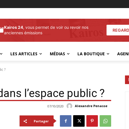
Kairos 24
, vous permet de voir ou revoir nos
REGARD
anciennes émissions
LES ARTICLES
MÉDIAS
LA BOUTIQUE
AGEN
ic ?
ans l’espace public ?
Alexandre Penasse
07/10/2020
Partager