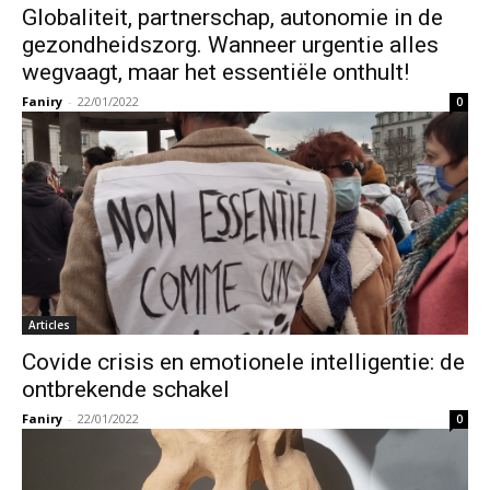
Globaliteit, partnerschap, autonomie in de
gezondheidszorg. Wanneer urgentie alles
wegvaagt, maar het essentiële onthult!
Faniry
-
22/01/2022
0
Articles
Covide crisis en emotionele intelligentie: de
ontbrekende schakel
Faniry
-
22/01/2022
0