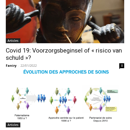
Articles
Covid 19: Voorzorgsbeginsel of « risico van
schuld »?
Faniry
-
22/01/2022
0
Articles