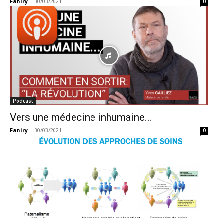
Faniry
-
30/03/2021
0
Podcast
Vers une médecine inhumaine…
Faniry
-
30/03/2021
0