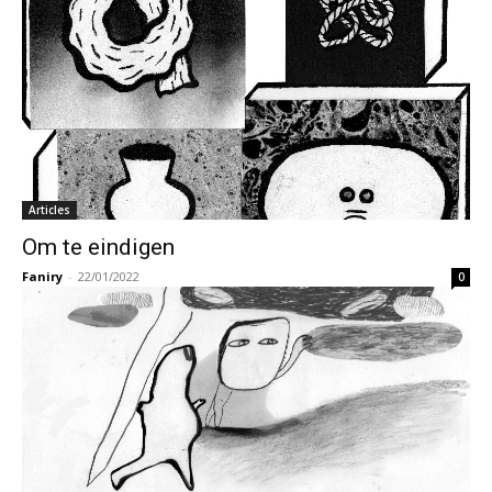
Articles
Om te eindigen
Faniry
-
22/01/2022
0