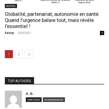
Articles
Globalité, partenariat, autonomie en santé.
Quand l’urgence balaie tout, mais révèle
l’essentiel !
Faniry
-
15/03/2021
0
1
2
TOP AUTHORS
A. B.
0 ARTICLES
0 Commentaires