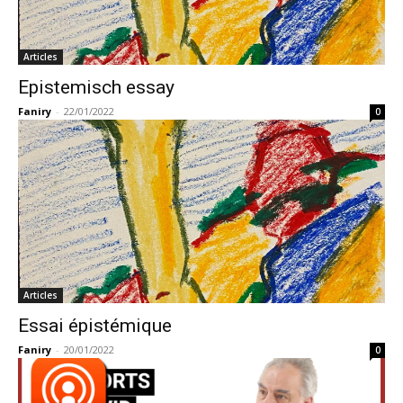
Articles
Epistemisch essay
Faniry
-
22/01/2022
0
Articles
Essai épistémique
Faniry
-
20/01/2022
0