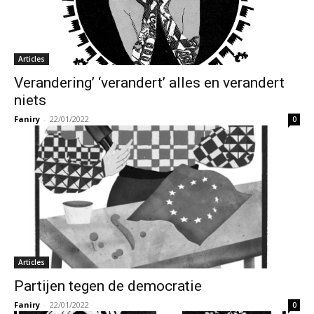
Articles
Verandering’ ‘verandert’ alles en verandert
niets
Faniry
-
22/01/2022
0
Articles
Partijen tegen de democratie
Faniry
-
22/01/2022
0