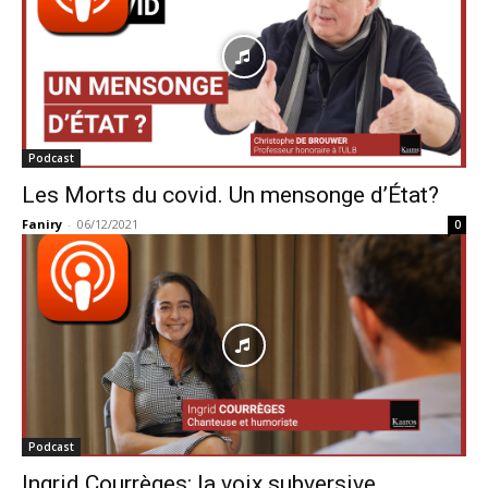
Podcast
Les Morts du covid. Un mensonge d’État?
Faniry
-
06/12/2021
0
Podcast
Ingrid Courrèges: la voix subversive