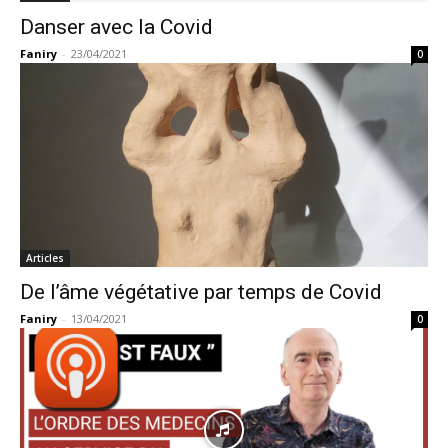
Danser avec la Covid
Faniry
-
23/04/2021
0
Articles
De l’âme végétative par temps de Covid
Faniry
-
13/04/2021
0