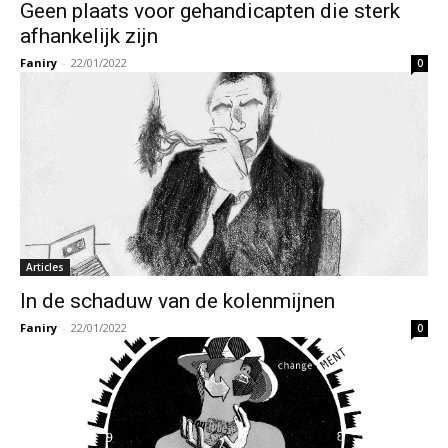
Geen plaats voor gehandicapten die sterk
afhankelijk zijn
Faniry
-
22/01/2022
0
Articles
In de schaduw van de kolenmijnen
Faniry
-
22/01/2022
0