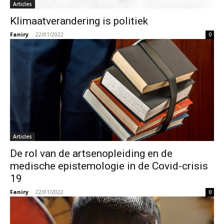
Articles
Klimaatverandering is politiek
Faniry
-
22/01/2022
0
Articles
De rol van de artsenopleiding en de
medische epistemologie in de Covid-crisis
19
Faniry
-
22/01/2022
0