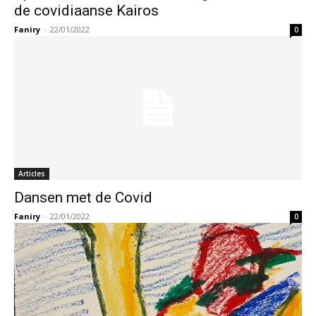
de covidiaanse Kairos
Faniry
-
22/01/2022
0
Articles
Dansen met de Covid
Faniry
-
22/01/2022
0