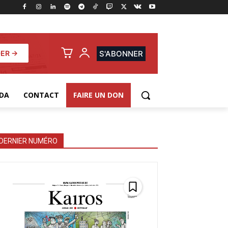
ER →
S'ABONNER
DA
CONTACT
FAIRE UN DON
DERNIER NUMÉRO