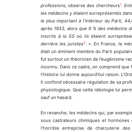
1
professions,
observe des chercheurs
. En
les médecins y étaient surreprésentés dans u
le plus important à l’intérieur du Parti, 4
après 1933, alors que 9 % des médecins d
inscrits à la SS où ils étaient surreprés
2
derrière les juristes
. »
. En France, le mé
était un éminent membre du Parti populaire 
fut surtout un théoricien de l’eugénisme r
inconnu
. Dans ce cadre, on comprend que 
l’histoire lui donne aujourd’hui raison. L’O
Il confond nécessaire régulation de sa prof
physiologique. Que cette idéologie lui per
sauf un hasard.
En revanche, les médecins qui, par exemple
sous castrateurs chimiques et hormones 
l’horrible entreprise de charcuterie de