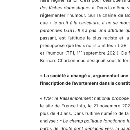
faire régner sa loi. C’est pour cela que la 
des tâches domestiques
». Dans la même ve
réglementer l’humour. Sur la chaîne de Bo
que
« le droit à la caricature, il ne se m
personnes LGBT. Il n’a pas une attitude qu
passant, est l’attitude la plus raciste et
présuppose que les « noirs » et les « LGBT »
er
et l’humour (TF1, 1
septembre 2021). De fa
Bernard Charbonneau désignait sous le term
« La société a changé », argumentait une fi
l’inscription de l’avortement dans la const
« IVG : le Rassemblement national propose d’
le site de France Info, le 21 novembre 2022
plus de 40 ans. Dans l’ultime numéro de la
analyse :
« Le champ politique fonctionne lu
partis de droite sont déplacés vers la ga