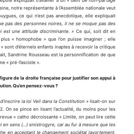
député expliquait travailler à un
« délit de non-partage
ine, notre représentante à l’Assemblée nationale veut
uygues, ce qui n’est pas anecdotique, elle expliquait
oque pas des personnes noires, il ne se moque pas des
i est une attitude discriminante. »
Ce qui, soit dit en
 la plus « homophobe » que l’on puisse imaginer ; elle
 sont d’éternels enfants inaptes à recevoir la critique
it, Sandrine Rousseau est la personnification de que
e « pré-fasciste ».
gure de la droite française pour justifier son appui à
itution. Qu’en pensez-vous ?
inscrire la loi Veil dans la Constitution »
lisait-on sur
. On se pince en lisant l’actualité, du moins pour les
 revue « catho décroissante »
Limite,
on peut lire cette
i en sens (…) sinistrogyre, car au fur à mesure que les
uche en acceptant le changement sociétal (avortement,