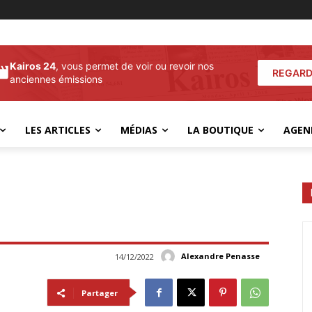
Kairos 24
, vous permet de voir ou revoir nos
REGARD
anciennes émissions
LES ARTICLES
MÉDIAS
LA BOUTIQUE
AGEN
Alexandre Penasse
14/12/2022
Partager