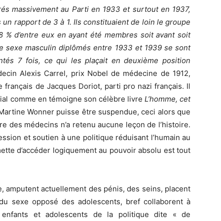
trés massivement au Parti en 1933 et surtout en 1937,
n rapport de 3 à 1. Ils constituaient de loin le groupe
4,8 % d’entre eux en ayant été membres soit avant soit
e sexe masculin diplômés entre 1933 et 1939 se sont
entés 7 fois, ce qui les plaçait en deuxième position
decin Alexis Carrel, prix Nobel de médecine de 1912,
français de Jacques Doriot, parti pro nazi français. Il
acial comme en témoigne son célèbre livre
L’homme, cet
Martine Wonner puisse être suspendue, ceci alors que
rdre des médecins n’a retenu aucune leçon de l’histoire.
ession et soutien à une politique réduisant l’humain au
mette d’accéder logiquement au pouvoir absolu est tout
, amputent actuellement des pénis, des seins, placent
du sexe opposé des adolescents, bref collaborent à
s enfants et adolescents de la politique dite « de