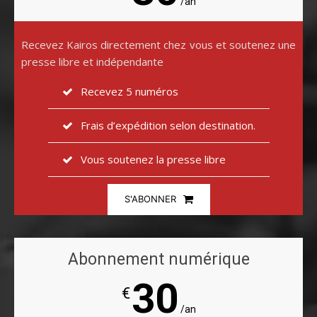
/an
Recevez Kairos directement chez vous et soutenez une
presse libre et indépendante
Recevez 5 numéros
Frais d’expédition selon destination.
Vous soutenez la presse libre
S'ABONNER
Abonnement numérique
30
€
/an