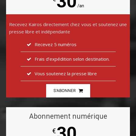
30
/an
Recevez Kairos directement chez vous et soutenez une
presse libre et indépendante
Recevez 5 numéros
Frais d’expédition selon destination.
Vous soutenez la presse libre
S'ABONNER
Abonnement numérique
30
€